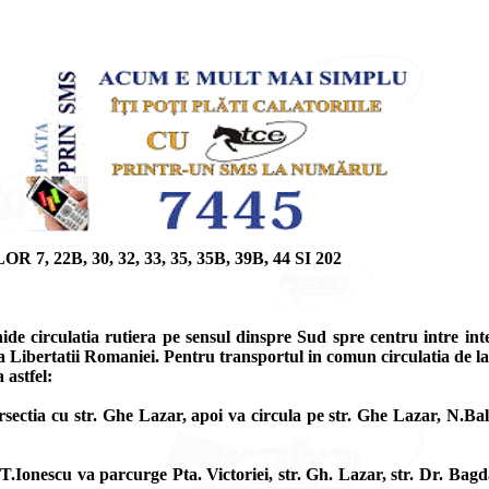
2B, 30, 32, 33, 35, 35B, 39B, 44 SI 202
ide circulatia rutiera pe sensul dinspre Sud spre centru intre int
ua Libertatii Romaniei. Pentru transportul in comun circulatia de 
 astfel:
ersectia cu str. Ghe Lazar, apoi va circula pe str. Ghe Lazar, N.B
. T.Ionescu va parcurge Pta. Victoriei, str. Gh. Lazar, str. Dr. Bag