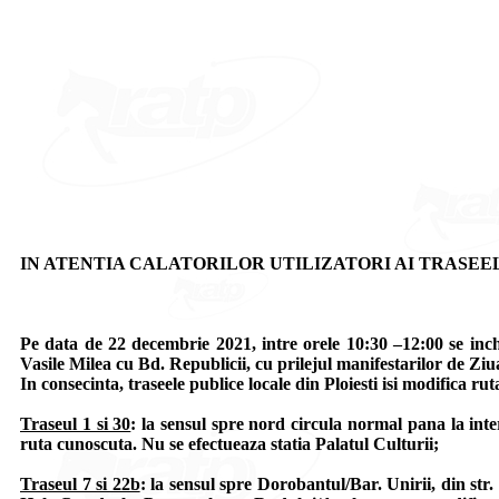
IN ATENTIA CALATORILOR UTILIZATORI AI TRASEELOR 7, 2
Pe data de 22 decembrie 2021, intre orele 10:30 –12:00 se inch
Vasile Milea cu Bd. Republicii, cu prilejul manifestarilor de Zi
In consecinta, traseele publice locale din Ploiesti isi modifica ruta
Traseul 1 si 30
: la sensul spre nord circula normal pana la int
ruta cunoscuta. Nu se efectueaza statia Palatul Culturii;
Traseul 7 si 22b
: la sensul spre Dorobantul/Bar. Unirii, din str