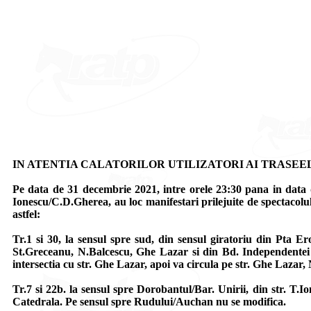
IN ATENTIA CALATORILOR UTILIZATORI AI TRASEELOR 1, 7
Pe data de 31 decembrie 2021, intre orele 23:30 pana in data de
Ionescu/C.D.Gherea, au loc manifestari prilejuite de spectacolul
astfel:
Tr.1 si 30, la sensul spre sud, din sensul giratoriu din Pta E
St.Greceanu, N.Balcescu, Ghe Lazar si din Bd. Independentei t
intersectia cu str. Ghe Lazar, apoi va circula pe str. Ghe Lazar
Tr.7 si 22b. la sensul spre Dorobantul/Bar. Unirii, din str. T.I
Catedrala. Pe sensul spre Rudului/Auchan nu se modifica.