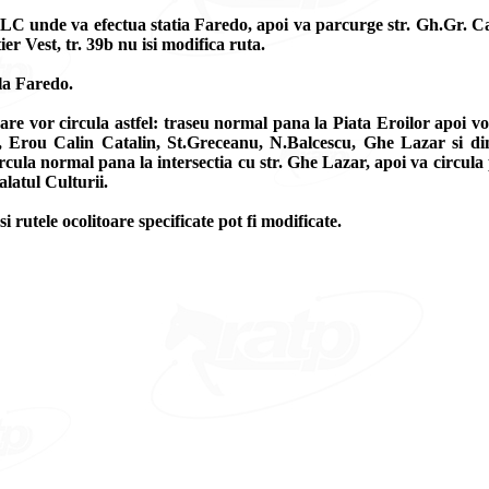
 ILC unde va efectua statia Faredo, apoi va parcurge str. Gh.Gr. 
er Vest, tr. 39b nu isi modifica ruta.
 la Faredo.
care vor circula astfel: traseu normal pana la Piata Eroilor apoi v
a, Erou Calin Catalin, St.Greceanu, N.Balcescu, Ghe Lazar si din
ircula normal pana la intersectia cu str. Ghe Lazar, apoi va circu
latul Culturii.
si rutele ocolitoare specificate pot fi modificate.