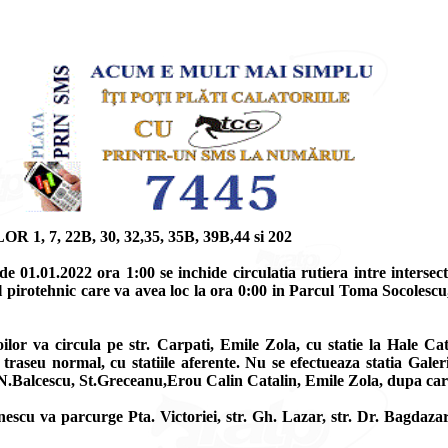
, 22B, 30, 32,35, 35B, 39B,44 si 202
 01.01.2022 ora 1:00 se inchide circulatia rutiera intre intersecti
 pirotehnic care va avea loc la ora 0:00 in Parcul Toma Socolescu, 
roilor va circula pe str. Carpati, Emile Zola, cu statie la Hale C
raseu normal, cu statiile aferente. Nu se efectueaza statia Galer
, N.Balcescu, St.Greceanu,Erou Calin Catalin, Emile Zola, dupa care
onescu va parcurge Pta. Victoriei, str. Gh. Lazar, str. Dr. Bagdaz