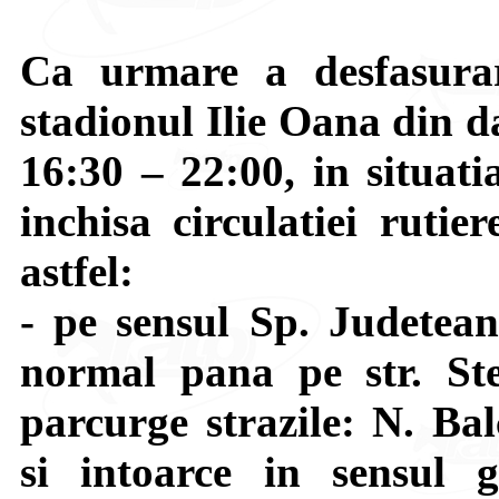
Ca urmare a desfasurar
stadionul Ilie Oana din d
16:30 – 22:00, in situati
inchisa circulatiei rutie
astfel:
- pe sensul Sp. Judetea
normal pana pe str. St
parcurge strazile: N. Ba
si intoarce in sensul gi