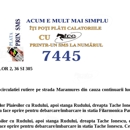
 2, 36 SI 305
irculatiei rutiere pe strada Maramures din cauza continuarii lucra
zilor Plaiesilor cu Rudului, apoi stanga Rudului, dreapta Tache Ion
e va face oprire pentru debarcare/imbarcare in statia Filarmonica P
iesilor cu Rudului, apoi stanga Rudului, dreapta Tache Ionescu, 
a face oprire pentru debarcare/imbarcare in statia Tache Ionescu. Ce