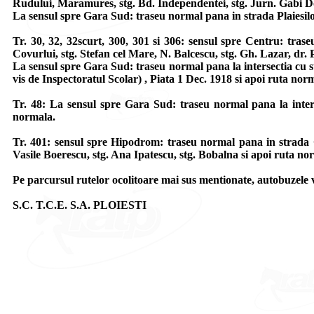
Rudului, Maramures, stg. Bd. Independentei, stg. Jurn. Gabi Do
La sensul spre Gara Sud: traseu normal pana in strada Plaiesilor
Tr. 30, 32, 32scurt, 300, 301 si 306: sensul spre Centru: tras
Covurlui, stg. Stefan cel Mare, N. Balcescu, stg. Gh. Lazar, dr. 
La sensul spre Gara Sud: traseu normal pana la intersectia cu str
vis de Inspectoratul Scolar) , Piata 1 Dec. 1918 si apoi ruta nor
Tr. 48: La sensul spre Gara Sud: traseu normal pana la inters
normala.
Tr. 401: sensul spre Hipodrom: traseu normal pana in strada 
Vasile Boerescu, stg. Ana Ipatescu, stg. Bobalna si apoi ruta no
Pe parcursul rutelor ocolitoare mai sus mentionate, autobuzele vor
S.C. T.C.E. S.A. PLOIESTI