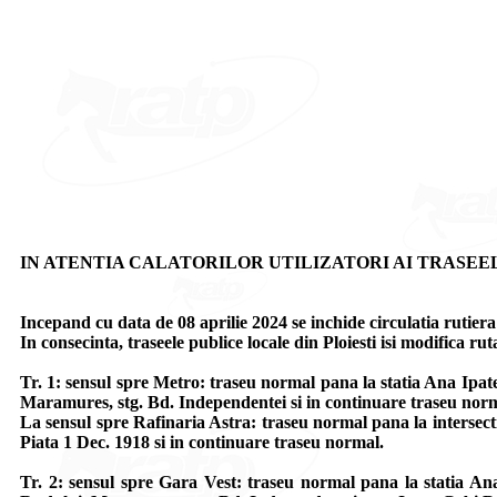
IN ATENTIA CALATORILOR UTILIZATORI AI TRASEELOR 1, 2,
Incepand cu data de 08 aprilie 2024 se inchide circulatia rutier
In consecinta, traseele publice locale din Ploiesti isi modifica ruta
Tr. 1: sensul spre Metro: traseu normal pana la statia Ana Ipat
Maramures, stg. Bd. Independentei si in continuare traseu nor
La sensul spre Rafinaria Astra: traseu normal pana la intersect
Piata 1 Dec. 1918 si in continuare traseu normal.
Tr. 2: sensul spre Gara Vest: traseu normal pana la statia Ana