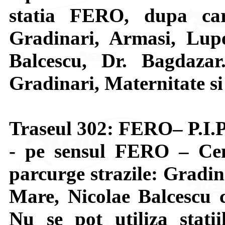
statia FERO, dupa car
Gradinari, Armasi, Lupe
Balcescu, Dr. Bagdazar.
Gradinari, Maternitate si
Traseul 302: FERO– P.I.P
- pe sensul FERO – Cen
parcurge strazile: Gradin
Mare, Nicolae Balcescu c
Nu se pot utiliza statii