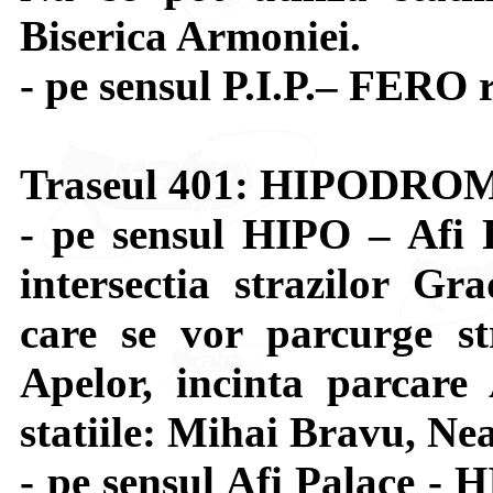
Biserica Armoniei.
- pe sensul P.I.P.– FERO 
Traseul 401: HIPODRO
- pe sensul HIPO – Afi 
intersectia strazilor G
care se vor parcurge st
Apelor, incinta parcare 
statiile: Mihai Bravu, Nea
- pe sensul Afi Palace - 