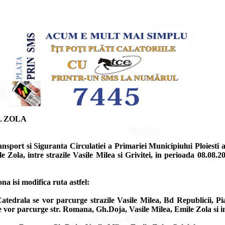
L ZOLA
ransport si Siguranta Circulatiei a Primariei Municipiului Plo
ola, intre strazile Vasile Milea si Grivitei, in perioada 08.08.2
ona isi modifica ruta astfel:
Catedrala se vor parcurge strazile Vasile Milea, Bd Republicii, Pi
 vor parcurge str. Romana, Gh.Doja, Vasile Milea, Emile Zola si i