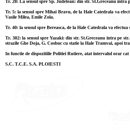
Tr. 28: La sensul spre Sp. Judetean: din str. St.Greceanu intra 
Tr. 5: la sensul spre Mihai Bravu, de la Hale Catedrala va efec
Vasile Milea, Emile Zola.
Tr. 40: la sensul spre Bereasca, de la Hale Catedrala va efectua 
Tr. 302: la sensul spre Yazaki: din str. St.Greceanu intra pe st
strazile Ghe Doja, G. Cosbuc cu statie la Hale Tramvai, apoi tr
In functie de dispozitiile Politiei Rutiere, atat intervalul orar cat 
S.C. T.C.E. S.A. PLOIESTI