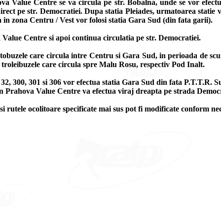
a Value Centre se va circula pe str. Bobalna, unde se vor efectu
irect pe str. Democratiei. Dupa statia Pleiades, urmatoarea statie 
in zona Centru / Vest vor folosi statia Gara Sud (din fata garii).
 Value Centre si apoi continua circulatia pe str. Democratiei.
utobuzele care circula intre Centru si Gara Sud, in perioada de scurtar
 troleibuzele care circula spre Malu Rosu, respectiv Pod Inalt.
0, 32, 300, 301 si 306 vor efectua statia Gara Sud din fata P.T.T.R. 
a din Prahova Value Centre va efectua viraj dreapta pe strada Democr
 si rutele ocolitoare specificate mai sus pot fi modificate conform nece