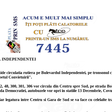
L INDEPENDENTEI
ide circulatia rutiera pe Bulevardul Independentei, pe tronsonul cu
betul Convietuirii".
2, 48, 300, 301, 306 vor circula din Centru spre Sud, pe strada Boba
a Democratiei, autobuzele vor opri in statiile 13 Decembrie, Covur
, iar legatura intre Centru si Gara de Sud se va face cu celelalte 