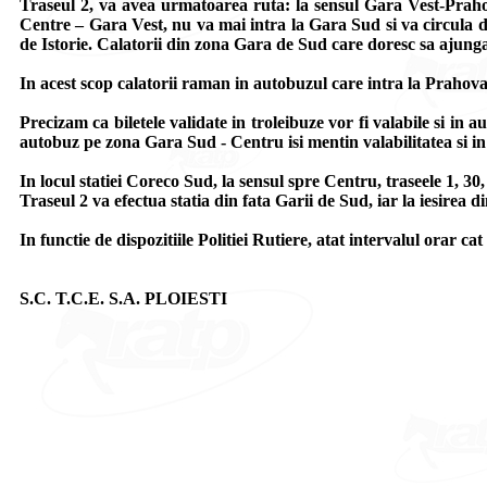
Traseul 2, va avea urmatoarea ruta: la sensul Gara Vest-Prahov
Centre – Gara Vest, nu va mai intra la Gara Sud si va circula d
de Istorie. Calatorii din zona Gara de Sud care doresc sa ajunga 
In acest scop calatorii raman in autobuzul care intra la Prahova
Precizam ca biletele validate in troleibuze vor fi valabile si in a
autobuz pe zona Gara Sud - Centru isi mentin valabilitatea si in
In locul statiei Coreco Sud, la sensul spre Centru, traseele 1, 3
Traseul 2 va efectua statia din fata Garii de Sud, iar la iesire
In functie de dispozitiile Politiei Rutiere, atat intervalul orar cat
S.C. T.C.E. S.A. PLOIESTI