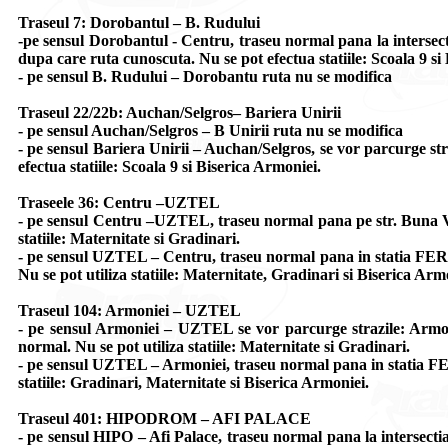
Traseul 7: Dorobantul – B. Rudului
-pe sensul Dorobantul - Centru, traseu normal pana la intersect
dupa care ruta cunoscuta. Nu se pot efectua statiile: Scoala 9 si
- pe sensul B. Rudului – Dorobantu ruta nu se modifica
Traseul 22/22b: Auchan/Selgros– Bariera Unirii
- pe sensul Auchan/Selgros – B Unirii ruta nu se modifica
- pe sensul Bariera Unirii – Auchan/Selgros, se vor parcurge str
efectua statiile: Scoala 9 si Biserica Armoniei.
Traseele 36: Centru –UZTEL
- pe sensul Centru –UZTEL, traseu normal pana pe str. Buna Ves
statiile: Maternitate si Gradinari.
- pe sensul UZTEL – Centru, traseu normal pana in statia FERO,
Nu se pot utiliza statiile: Maternitate, Gradinari si Biserica Arm
Traseul 104: Armoniei – UZTEL
- pe sensul Armoniei – UZTEL se vor parcurge strazile: Armo
normal. Nu se pot utiliza statiile: Maternitate si Gradinari.
- pe sensul UZTEL – Armoniei, traseu normal pana in statia FER
statiile: Gradinari, Maternitate si Biserica Armoniei.
Traseul 401: HIPODROM – AFI PALACE
- pe sensul HIPO – Afi Palace, traseu normal pana la intersecti