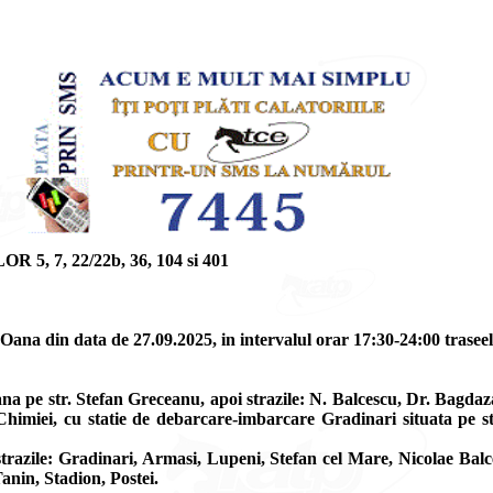
7, 22/22b, 36, 104 si 401
ana din data de 27.09.2025, in intervalul orar 17:30-24:00 traseele 
a pe str. Stefan Greceanu, apoi strazile: N. Balcescu, Dr. Bagdaz
Chimiei, cu statie de debarcare-imbarcare Gradinari situata pe str
razile: Gradinari, Armasi, Lupeni, Stefan cel Mare, Nicolae Balc
Tanin, Stadion, Postei.