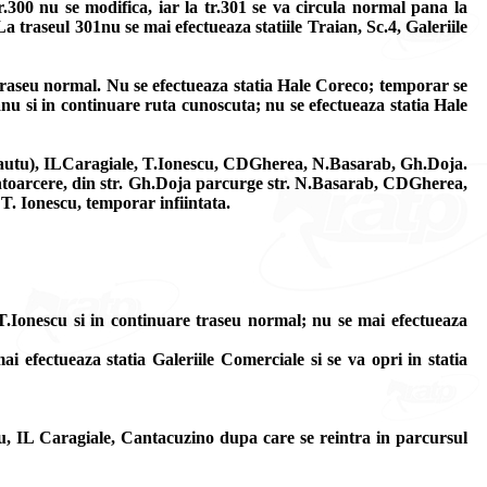
tr.300 nu se modifica, iar la tr.301 se va circula normal pana la
La traseul 301nu se mai efectueaza statiile Traian, Sc.4, Galeriile
traseu normal. Nu se efectueaza statia Hale Coreco; temporar se
eanu si in continuare ruta cunoscuta; nu se efectueaza statia Hale
i L.Tautu), ILCaragiale, T.Ionescu, CDGherea, N.Basarab, Gh.Doja.
a intoarcere, din str. Gh.Doja parcurge str. N.Basarab, CDGherea,
T. Ionescu, temporar infiintata.
, T.Ionescu si in continuare traseu normal; nu se mai efectueaza
 efectueaza statia Galeriile Comerciale si se va opri in statia
scu, IL Caragiale, Cantacuzino dupa care se reintra in parcursul