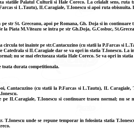
 statiile Palatul Culturii si Hale Coreco. La celalalt sens, ruta 
 P.Farcas si L.Tautu), ILCaragiale, T.Ionescu si apoi ruta obisnuita. 
na pe str St. Greceanu, apoi pe Romana, Gh. Doja si in continuare 
iu de la Piata M.Viteazu se intra pe str Gh.Doja, G.Cosbuc, St.Grec
e va circula tot inainte pe str.Cantacuzino (cu statii la P.Farcas s
ale Catedrala si ILCaragiale dar se va opri in statia T.Ionescu. L
rmal; nu se mai efectueaza statia Hale Coreco. Se va opri in statia 
pe toata durata competitionala.
poi, Cantacuzino (cu statii la P.Farcas si L.Tautu), IL Caragiale
T.Ionescu.
 pe ILCaragiale, T.Ionescu si continuare traseu normal; nu se mai
str. T.Ionescu unde se repune temporar in folosinta statia T.Ione
oreco.