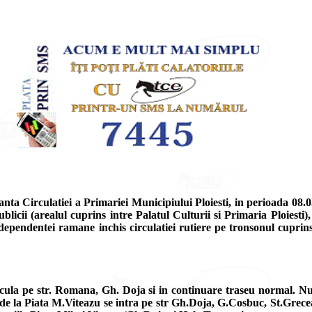
ta Circulatiei a Primariei Municipiului Ploiesti, in perioada 08.0
publicii (arealul cuprins intre Palatul Culturii si Primaria Ploies
ndependentei ramane inchis circulatiei rutiere pe tronsonul cuprin
rcula pe str. Romana, Gh. Doja si in continuare traseu normal. Nu
iu de la Piata M.Viteazu se intra pe str Gh.Doja, G.Cosbuc, St.Grec