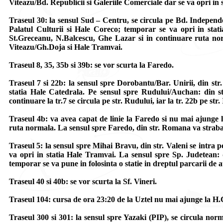
Viteazu/Bd. Republicii si Galeriile Comerciale dar se va opri in
Traseul 30: la sensul Sud – Centru, se circula pe Bd. Independ
Palatul Culturii si Hale Coreco; temporar se va opri in stati
St.Greceanu, N.Balcescu, Ghe Lazar si in continuare ruta norma
Viteazu/Gh.Doja si Hale Tramvai.
Traseul 8, 35, 35b si 39b: se vor scurta la Faredo.
Traseul 7 si 22b: la sensul spre Dorobantu/Bar. Unirii, din str
statia Hale Catedrala. Pe sensul spre Rudului/Auchan: din st
continuare la tr.7 se circula pe str. Rudului, iar la tr. 22b pe st
Traseul 4b: va avea capat de linie la Faredo si nu mai ajunge
ruta normala. La sensul spre Faredo, din str. Romana va straba
Traseul 5: la sensul spre Mihai Bravu, din str. Valeni se intra 
va opri in statia Hale Tramvai. La sensul spre Sp. Judetean: 
temporar se va pune in folosinta o statie in dreptul parcarii d
Traseul 40 si 40b: se vor scurta la Sf. Vineri.
Traseul 104: cursa de ora 23:20 de la Uztel nu mai ajunge la H.C
Traseul 300 si 301: la sensul spre Yazaki (PIP), se circula nor