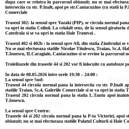
dupa care se reintra in parcursul obisnuit; nu se mai efectueaza
intersectia cu str. P.Inalt, apoi pe str.Cantacuzino (cu statii la
Comerciale
Traseul 302: la sensul spre Yazaki (PIP), se circula normal pa
va opri in statia Colinii. La celalalt sens, de la sensul girator
Catedrala si se va opri in statia Hale Tramvai .
Traseul 402 si 402b : la sensul spre Afi, din statia Zimbrului s
Nu se mai efectueaza statiile Nicolae Titulescu, Traian, Sc.4, H
T.Ionescu, ILCaragiale, Cantacuzino si se revine la parcursul no
Troleibuzele din traseele 44 si 202 vor fi inlocuite cu autobuze 
In data de 08.05.2026 intre orele 19:30 – 24:00 :
La sensul spre Sud:
Traseul 44 circula normal pana la intersectia cu str. P.Inalt a
statiile Traian, Sc.4, Galeriile Comerciale si se va opri in statia 
Traseul 202 circula normal pana la statia L.Tautu apoi inainte
T.Ionescu.
La sensul spre Centru:
Traseele 44 si 202 circula normal pana la P-ta Victoriei, apoi 
obisnuit; nu se mai efectueaza statiile Palatul Culturii si Hale C