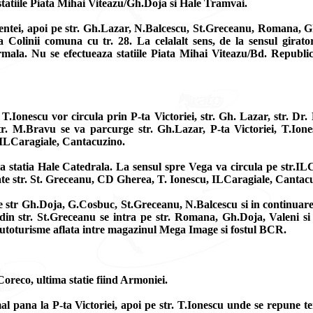
 statiile Piata Mihai Viteazu/Gh.Doja si Hale Tramvai.
entei, apoi pe str. Gh.Lazar, N.Balcescu, St.Greceanu, Romana, Gh.
a Colinii comuna cu tr. 28. La celalalt sens, de la sensul gira
la. Nu se efectueaza statiile Piata Mihai Viteazu/Bd. Republicii
. T.Ionescu vor circula prin P-ta Victoriei, str. Gh. Lazar, str. D
r. M.Bravu se va parcurge str. Gh.Lazar, P-ta Victoriei, T.Ione
r. ILCaragiale, Cantacuzino.
 la statia Hale Catedrala. La sensul spre Vega va circula pe str.
te str. St. Greceanu, CD Gherea, T. Ionescu, ILCaragiale, Cantac
pe str Gh.Doja, G.Cosbuc, St.Greceanu, N.Balcescu si in continuare
din str. St.Greceanu se intra pe str. Romana, Gh.Doja, Valeni si
e autoturisme aflata intre magazinul Mega Image si fostul BCR.
oreco, ultima statie fiind Armoniei.
mal pana la P-ta Victoriei, apoi pe str. T.Ionescu unde se repune 