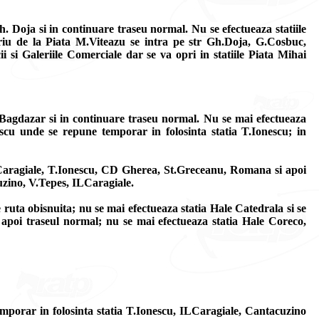
 Doja si in continuare traseu normal. Nu se efectueaza statiile
toriu de la Piata M.Viteazu se intra pe str Gh.Doja, G.Cosbuc,
 si Galeriile Comerciale dar se va opri in statiile Piata Mihai
r. Bagdazar si in continuare traseu normal. Nu se mai efectueaza
scu unde se repune temporar in folosinta statia T.Ionescu; in
ILCaragiale, T.Ionescu, CD Gherea, St.Greceanu, Romana si apoi
uzino, V.Tepes, ILCaragiale.
 ruta obisnuita; nu se mai efectueaza statia Hale Catedrala si se
 apoi traseul normal; nu se mai efectueaza statia Hale Coreco,
temporar in folosinta statia T.Ionescu, ILCaragiale, Cantacuzino